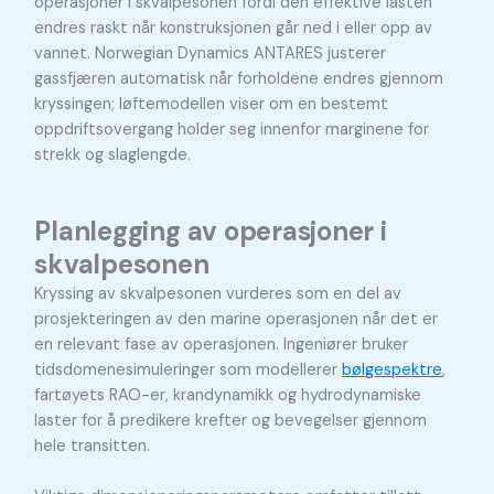
operasjoner i skvalpesonen fordi den effektive lasten
endres raskt når konstruksjonen går ned i eller opp av
vannet. Norwegian Dynamics ANTARES justerer
gassfjæren automatisk når forholdene endres gjennom
kryssingen; løftemodellen viser om en bestemt
oppdriftsovergang holder seg innenfor marginene for
strekk og slaglengde.
Planlegging av operasjoner i
skvalpesonen
Kryssing av skvalpesonen vurderes som en del av
prosjekteringen av den marine operasjonen når det er
en relevant fase av operasjonen. Ingeniører bruker
tidsdomenesimuleringer som modellerer
bølgespektre
,
fartøyets RAO-er, krandynamikk og hydrodynamiske
laster for å predikere krefter og bevegelser gjennom
hele transitten.