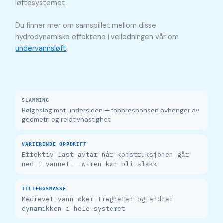
løftesystemet.
Du finner mer om samspillet mellom disse
hydrodynamiske effektene i veiledningen vår om
undervannsløft
.
SLAMMING
Bølgeslag mot undersiden — toppresponsen avhenger av
geometri og relativhastighet
VARIERENDE OPPDRIFT
Effektiv last avtar når konstruksjonen går
ned i vannet — wiren kan bli slakk
TILLEGGSMASSE
Medrevet vann øker tregheten og endrer
dynamikken i hele systemet