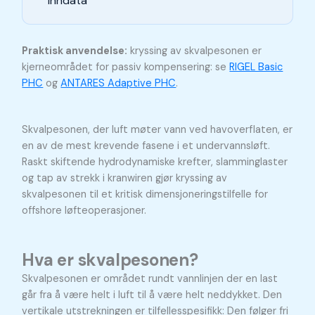
inndata
Praktisk anvendelse:
kryssing av skvalpesonen er
kjerneområdet for passiv kompensering: se
RIGEL Basic
PHC
og
ANTARES Adaptive PHC
.
Skvalpesonen, der luft møter vann ved havoverflaten, er
en av de mest krevende fasene i et undervannsløft.
Raskt skiftende hydrodynamiske krefter, slamminglaster
og tap av strekk i kranwiren gjør kryssing av
skvalpesonen til et kritisk dimensjoneringstilfelle for
offshore løfteoperasjoner.
Hva er skvalpesonen?
Skvalpesonen er området rundt vannlinjen der en last
går fra å være helt i luft til å være helt neddykket. Den
vertikale utstrekningen er tilfellesspesifikk: Den følger fri