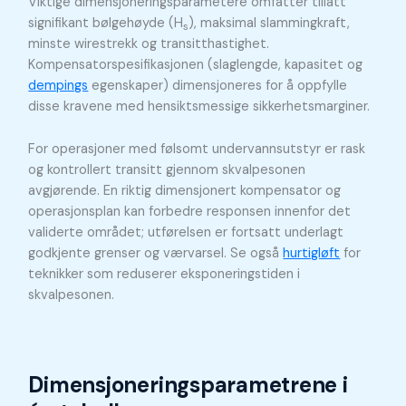
Viktige dimensjoneringsparametere omfatter tillatt
signifikant bølgehøyde (H
), maksimal slammingkraft,
s
minste wirestrekk og transitthastighet.
Kompensatorspesifikasjonen (slaglengde, kapasitet og
dempings
egenskaper) dimensjoneres for å oppfylle
disse kravene med hensiktsmessige sikkerhetsmarginer.
For operasjoner med følsomt undervannsutstyr er rask
og kontrollert transitt gjennom skvalpesonen
avgjørende. En riktig dimensjonert kompensator og
operasjonsplan kan forbedre responsen innenfor det
validerte området; utførelsen er fortsatt underlagt
godkjente grenser og værvarsel. Se også
hurtigløft
for
teknikker som reduserer eksponeringstiden i
skvalpesonen.
Dimensjoneringsparametrene i