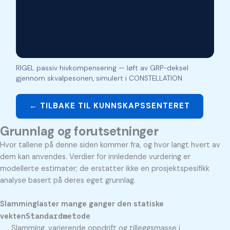
RIGEL passiv hivkompensering — løft av GRP-deksel
gjennom skvalpesonen, simulert i CONSTELLATION
← TILBAKE TIL KUNNSKAPSSENTERET
Grunnlag og forutsetninger
Hvor tallene på denne siden kommer fra, og hvor langt hvert av
dem kan anvendes. Verdier for innledende vurdering er
modellerte estimater; de erstatter ikke en prosjektspesifikk
analyse basert på deres eget grunnlag.
Slamminglaster mange ganger den statiske
Standardmetode
vekten
Slamming, varierende oppdrift og tilleggsmasse i