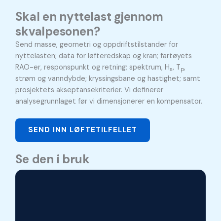
Skal en nyttelast gjennom
skvalpesonen?
Send masse, geometri og oppdriftstilstander for
nyttelasten; data for løfteredskap og kran; fartøyets
RAO-er, responspunkt og retning; spektrum, H
, T
,
s
p
strøm og vanndybde; kryssingsbane og hastighet; samt
prosjektets akseptansekriterier. Vi definerer
analysegrunnlaget før vi dimensjonerer en kompensator.
SEND INN LØFTETILFELLET
Se den i bruk