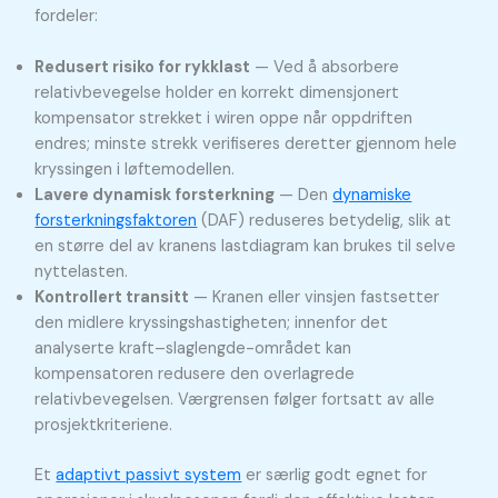
fordeler:
Redusert risiko for rykklast
— Ved å absorbere
relativbevegelse holder en korrekt dimensjonert
kompensator strekket i wiren oppe når oppdriften
endres; minste strekk verifiseres deretter gjennom hele
kryssingen i løftemodellen.
Lavere dynamisk forsterkning
— Den
dynamiske
forsterkningsfaktoren
(DAF) reduseres betydelig, slik at
en større del av kranens lastdiagram kan brukes til selve
nyttelasten.
Kontrollert transitt
— Kranen eller vinsjen fastsetter
den midlere kryssingshastigheten; innenfor det
analyserte kraft–slaglengde-området kan
kompensatoren redusere den overlagrede
relativbevegelsen. Værgrensen følger fortsatt av alle
prosjektkriteriene.
Et
adaptivt passivt system
er særlig godt egnet for