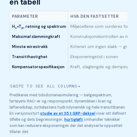
én tabell
Dimensjoneringsparametere for kryssing av skvalpesonen og hv
PARAMETER
HVA DEN FASTSETTER
Miljøcellene som vurderes for k
H
×T
, retning og spektrum
s
p
Konstruksjonskontrollen av nytte
Maksimal slammingkraft
Kriteriet om ingen slakk — grense
Minste wirestrekk
Eksponeringstid i sonen
Transitthastighet
Kraft, slaglengde og demping kon
Kompensatorspesifikasjon
SWIPE TO SEE ALL COLUMNS
→
Predikeres med tidsdomenesimulering — bølgespektrum,
fartøyets RAO-er og responspunkt, dynamikken i kran og
løfteredskap, nyttelastens hydrodynamikk og hele transittbanen.
En versjonsstyrt
studie av et 35 t GRP-deksel
viser ett definert
tilfelle og dets begrensninger;
hurtigløft
omhandler teknikker
som kan redusere eksponeringen der det analyserte oppsettet
tillater det.