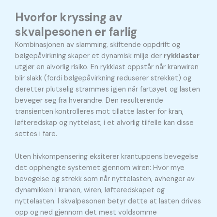
Hvorfor kryssing av
skvalpesonen er farlig
Kombinasjonen av slamming, skiftende oppdrift og
bølgepåvirkning skaper et dynamisk miljø der
rykklaster
utgjør en alvorlig risiko. En rykklast oppstår når kranwiren
blir slakk (fordi bølgepåvirkning reduserer strekket) og
deretter plutselig strammes igjen når fartøyet og lasten
beveger seg fra hverandre. Den resulterende
transienten kontrolleres mot tillatte laster for kran,
løfteredskap og nyttelast; i et alvorlig tilfelle kan disse
settes i fare.
Uten hivkompensering eksiterer krantuppens bevegelse
det opphengte systemet gjennom wiren: Hvor mye
bevegelse og strekk som når nyttelasten, avhenger av
dynamikken i kranen, wiren, løfteredskapet og
nyttelasten. I skvalpesonen betyr dette at lasten drives
opp og ned gjennom det mest voldsomme