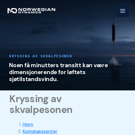
Hopp
rett
til
innholdet
KRYSSING AV SKVALPESONEN
Noen få minutters transitt kan være
dimensjonerende for løftets
sjøtilstandsvindu.
Kryssing av
skvalpesonen
Hjem
Kunnskapssenter