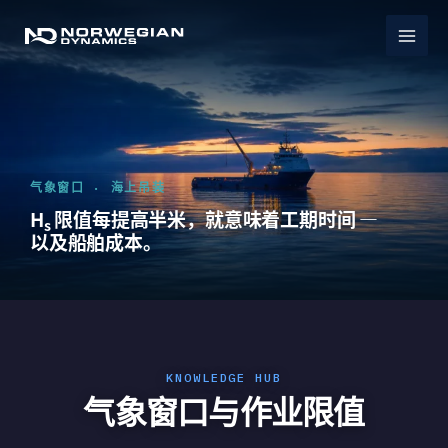
跳
至
内
容
气象窗口 · 海上吊装
H
限值每提高半米，就意味着工期时间 —
s
以及船舶成本。
气象窗口与作业限值