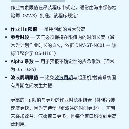
作业气象限值在吊装程序中规定，通常由海事保修检
验师（MWS）批准。该程序规定：
作业 Hs 限值
— 吊装期间的最大波高
参考时段
— 天气必须保持在限值内的时间长度（通
常为计划作业时长的 3×，依据 DNV-ST-N001 — 该
标准整合了 OS-H101）
Alpha 系数
— 用于预报不确定性的应急乘数（通常
为 0.7–0.85）
波浪周期限值
— 避免
波浪周期
与起重机/载荷系统固
有周期之间发生共振
更高的 Hs 限值与更短的作业时长相结合（补偿吊装
速度更快，因为等待“理想”波谷的时间更少），可带
来叠加效益：气象窗口更多，且每个窗口均得到更高
效利用。