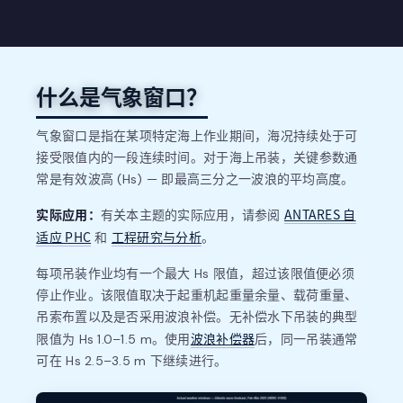
什么是气象窗口？
气象窗口是指在某项特定海上作业期间，海况持续处于可
接受限值内的一段连续时间。对于海上吊装，关键参数通
常是有效波高 (Hs) — 即最高三分之一波浪的平均高度。
实际应用：
ANTARES 自
有关本主题的实际应用，请参阅
适应 PHC
工程研究与分析
和
。
每项吊装作业均有一个最大 Hs 限值，超过该限值便必须
停止作业。该限值取决于起重机起重量余量、载荷重量、
吊索布置以及是否采用波浪补偿。无补偿水下吊装的典型
波浪补偿器
限值为 Hs 1.0–1.5 m。使用
后，同一吊装通常
可在 Hs 2.5–3.5 m 下继续进行。