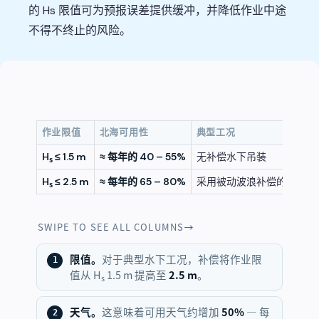
的 Hs 限值可为预报误差提供缓冲，并降低作业中途
不得不终止的风险。
作业限值
北海可用性
典型工况
H
≤ 1.5 m
≈ 每年的 40 – 55%
无补偿水下吊装
s
H
≤ 2.5 m
≈ 每年的 65 – 80%
采用被动波浪补偿的同一吊
s
SWIPE TO SEE ALL COLUMNS
→
限值。
对于典型水下工况，补偿将作业限
值从 H
1.5 m 提高至
2.5 m
。
s
天气。
这意味着可用天气约增加
50%
— 每