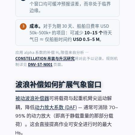
个窗口均可缓冲预报误差，而非处于临界
边缘。
成本。
对于为期 30 天、船舶日费率 USD
50k–500k+ 的项目：可减少
10–15 个
待天
气日 ≈ 仅船舶时间约
USD 0.5–5 M
。
应用 alpha 系数的补偿 H
限值来自分析 —
s
CONSTELLATION 吊装与升沉研究
将对此予以记录。规则机
制详见
DNV-ST-N001
页面。
波浪补偿如何扩展气象窗口
被动波浪补偿器
可将载荷与起重机臂尖运动解
动力放大系数 (DAF)
耦，降低
— 通常可消除 70–
95% 的动力放大（即高于静载重量的那部分载
荷）。这会直接提高作业可安全进行时的最大
Hs。