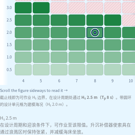
3.0
2.5
2.0
1.5
1.0
0.5
4
5
6
7
8
9
10
Scroll the figure sideways to read it →
截止线即为可作业 H
边界，在设计周期处通过
H
2.5 m（T
8 s）
。带圆环
s
s
p
的设计单元格为建模海况（H
2.0 m）。
s
H
2.5
m
s
在设计周期和迎浪条件下，可作业至该限值。升沉补偿器使索具在
通过浪溅区时保持张紧，并减缓海床坐放。