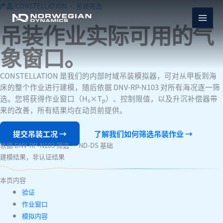
跳
产品
/
CONSTELLATION · 吊装筛选
至
吊装作业实际可用的气
内
容
象窗口。
CONSTELLATION 是我们的内部时域吊装模拟器，可对从甲板到海
床的整个作业进行建模，随后依据 DNV-RP-N103 对所有海况逐一筛
选。您将获得作业窗口（H
×T
）、控制限值，以及升沉补偿器带
s
p
来的改善，所有结果均在动员前提供。
提交吊装工况
→
了解我们如何筛选吊装作业 →
依据 DNV-RP-N103 筛选 · ND-DS 基础
建模结果，非认证结果
本页内容
验证
作业窗口
模拟内容