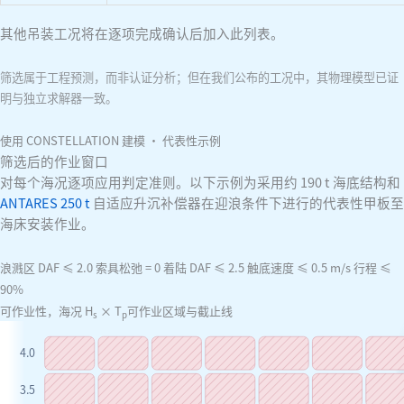
其他吊装工况将在逐项完成确认后加入此列表。
筛选属于工程预测，而非认证分析；但在我们公布的工况中，其物理模型已证
明与独立求解器一致。
使用 CONSTELLATION 建模 · 代表性示例
筛选后的作业窗口
对每个海况逐项应用判定准则。以下示例为采用约 190 t 海底结构和
ANTARES 250 t
自适应升沉补偿器在迎浪条件下进行的代表性甲板至
海床安装作业。
浪溅区 DAF ≤ 2.0
索具松弛 = 0
着陆 DAF ≤ 2.5
触底速度 ≤ 0.5 m/s
行程 ≤
90%
可作业性，海况 H
× T
可作业区域与截止线
s
p
4.0
3.5