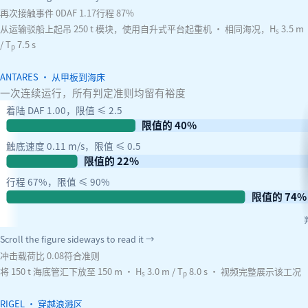
再次接触事件 0
DAF 1.17
行程 87%
从运输驳船上起吊 250 t 模块，使用自升式平台起重机 · 相同海况，H
3.5 m
s
/ T
7.5 s
p
ANTARES · 从甲板到海床
一次连续运行，所有判定准则均留有裕度
着陆 DAF 1.00，限值 ≤ 2.5
限值的 40%
触底速度 0.11 m/s，限值 ≤ 0.5
限值的 22%
行程 67%，限值 ≤ 90%
限值的 74%
Scroll the figure sideways to read it →
冲击载荷比 0.08
符合准则
将 150 t 海底管汇下放至 150 m · H
3.0 m / T
8.0 s · 视频完整展示该工况
s
p
RIGEL · 穿越浪溅区