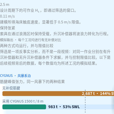
2.5
m
设计周期下的可作业 H
，即通过筛选的窗口。
s
0.11
m/s
建模所得海床触底速度，显著低于 0.5 m/s 限值。
保持张紧
索具在通过浪溅区时保持受载，升沉补偿器将波浪力转化为行程。
模拟输出 · 每个工况均进行有无补偿对比
两种方式均运行，并与限值比较
筛选是一项反事实分析，而不是一段视频：对同一作业分别在有升
沉补偿器和无升沉补偿器条件下求解，并与控制限值比较。以下是
后续视频背后的数据，每个数值均为所述工况的模拟结果。
CYGNUS · 风暴系泊
筋腱峰值张力，同一风暴下的两种结果
无补偿筋腱
2,687 t · 144% 
采用 CYGNUS 1500 t / 8 m
983 t · 53% SWL