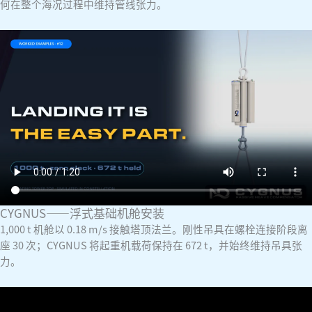
何在整个海况过程中维持管线张力。
CYGNUS——浮式基础机舱安装
1,000 t 机舱以 0.18 m/s 接触塔顶法兰。刚性吊具在螺栓连接阶段离
座 30 次；CYGNUS 将起重机载荷保持在 672 t，并始终维持吊具张
力。