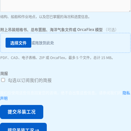
结构、船舶和作业地点，以及您已掌握的海况和进度信息。
附上吊装规格书、总布置图、海洋气象文件或 OrcaFlex 模型
（可选）
选择文件
或拖放到此处
PDF、CAD、电子表格、ZIP 或 OrcaFlex，最多 5 个文件，总计 15 MB。
简报
勾选以订阅我们的简报
我们仅使用这些信息回复您的咨询，绝不会出售这些信息。请参阅我们的
隐私
声明
.
提交吊装工况
提交吊装工况
→