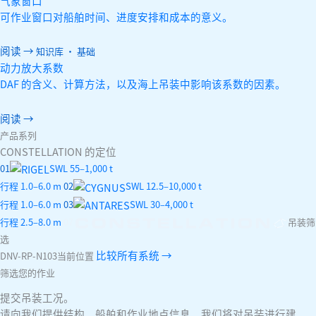
气象窗口
可作业窗口对船舶时间、进度安排和成本的意义。
阅读 →
知识库 · 基础
动力放大系数
DAF 的含义、计算方法，以及海上吊装中影响该系数的因素。
阅读 →
产品系列
CONSTELLATION 的定位
01
SWL 55–1,000 t
行程 1.0–6.0 m
02
SWL 12.5–10,000 t
行程 1.0–6.0 m
03
SWL 30–4,000 t
行程 2.5–8.0 m
07
吊装筛
选
比较所有系统 →
DNV-RP-N103
当前位置
筛选您的作业
提交吊装工况。
请向我们提供结构、船舶和作业地点信息，我们将对吊装进行建