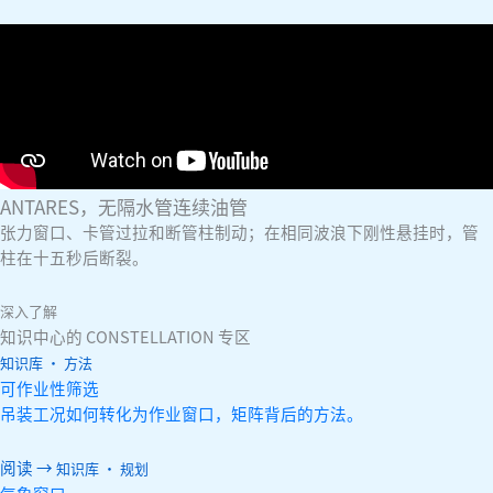
ANTARES，无隔水管连续油管
张力窗口、卡管过拉和断管柱制动；在相同波浪下刚性悬挂时，管
柱在十五秒后断裂。
深入了解
知识中心的 CONSTELLATION 专区
知识库 · 方法
可作业性筛选
吊装工况如何转化为作业窗口，矩阵背后的方法。
阅读 →
知识库 · 规划