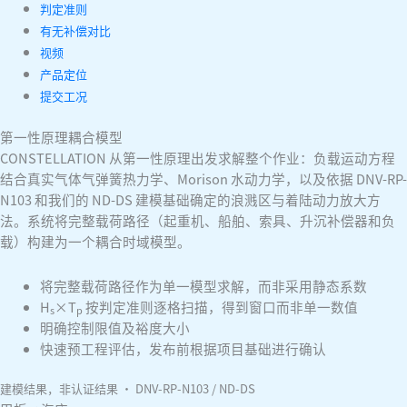
判定准则
有无补偿对比
视频
产品定位
提交工况
第一性原理耦合模型
CONSTELLATION 从第一性原理出发求解整个作业：负载运动方程
结合真实气体气弹簧热力学、Morison 水动力学，以及依据 DNV-RP-
N103 和我们的 ND-DS 建模基础确定的浪溅区与着陆动力放大方
法。系统将完整载荷路径（起重机、船舶、索具、升沉补偿器和负
载）构建为一个耦合时域模型。
将完整载荷路径作为单一模型求解，而非采用静态系数
H
×T
按判定准则逐格扫描，得到窗口而非单一数值
s
p
明确控制限值及裕度大小
快速预工程评估，发布前根据项目基础进行确认
建模结果，非认证结果 · DNV-RP-N103 / ND-DS