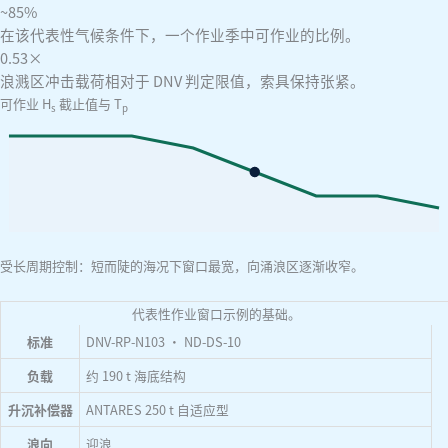
~85
%
在该代表性气候条件下，一个作业季中可作业的比例。
0.53×
浪溅区冲击载荷相对于 DNV 判定限值，索具保持张紧。
可作业 H
截止值与 T
s
p
受长周期控制：短而陡的海况下窗口最宽，向涌浪区逐渐收窄。
代表性作业窗口示例的基础。
标准
DNV-RP-N103 · ND-DS-10
负载
约 190 t 海底结构
升沉补偿器
ANTARES 250 t 自适应型
浪向
迎浪