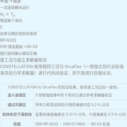
甲板→海床
一次连续耦合运行
H
× T
s
p
筛选每个海况
5
逐单元格应用验收准则
RP-N103
DNV 筛选基础 + ND-DS
我们如何确认模型正确
逐工况与独立求解器核对
CONSTELLATION 使用相同工况与 OrcaFlex（一款独立的行业标准
海洋动力学求解器）进行代码间验证，而不是进行自我比对。
CONSTELLATION 与 OrcaFlex 的验证结果，按吊装工况比较一致性。
进入浪溅区
9 项物理规律中的 9 项均已通过参考求解器验证
通过共振区
所有力和受迫响应行程的偏差均在 0.2 % 以内
桩体失控下落制动
起重机峰值偏差在 0.25 % 以内，行程偏差在 0.5 % 以内
依据
DNV-RP-N103 · DNV-ST-N001 · ND-DS 标准