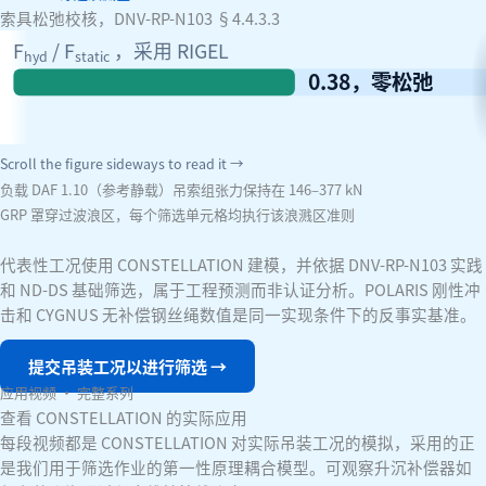
索具松弛校核，DNV-RP-N103 §4.4.3.3
F
/ F
，采用 RIGEL
hyd
static
0.38，零松弛
Scroll the figure sideways to read it →
负载 DAF 1.10（参考静载）
吊索组张力保持在 146–377 kN
GRP 罩穿过波浪区，每个筛选单元格均执行该浪溅区准则
代表性工况使用 CONSTELLATION 建模，并依据 DNV-RP-N103 实践
和 ND-DS 基础筛选，属于工程预测而非认证分析。POLARIS 刚性冲
击和 CYGNUS 无补偿钢丝绳数值是同一实现条件下的反事实基准。
提交吊装工况以进行筛选
→
应用视频 · 完整系列
查看 CONSTELLATION 的实际应用
每段视频都是 CONSTELLATION 对实际吊装工况的模拟，采用的正
是我们用于筛选作业的第一性原理耦合模型。可观察升沉补偿器如