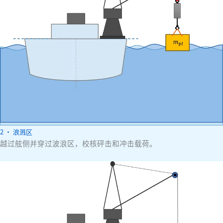
2 · 浪溅区
越过舷侧并穿过波浪区，校核砰击和冲击载荷。