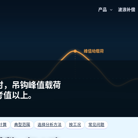
产品
波浪补偿
峰值动载荷
时，吊钩峰值载荷
考值以上。
计算
典型范围
选择分析方法
按工况
常见问题