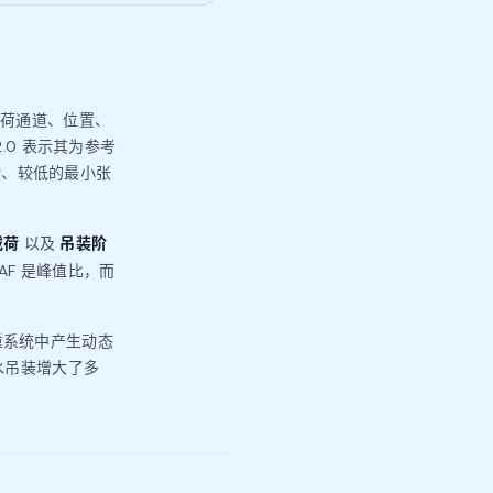
载荷通道、位置、
2.0 表示其为参考
动、较低的最小张
载荷
吊装阶
以及
F 是峰值比，而
重系统中产生动态
水吊装增大了多