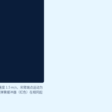
 1.5 m/s，吊臂端点运动为
载气弹簧缓冲器（红色）在相同起
。