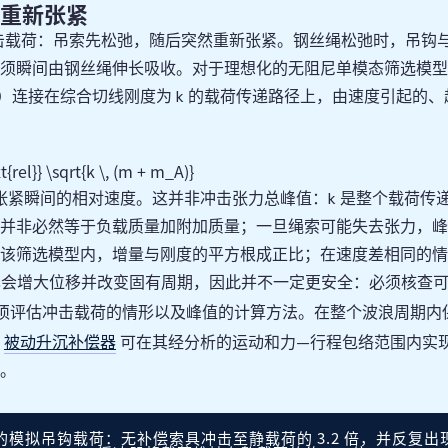
重新张紧
是冲击载荷：吊索先松弛，随后突然重新张紧。钢丝绳松弛时，吊钩
须瞬间由钢丝绳伸长吸收。对于理想化的无阻尼单模态筛选模型，
）连接在综合切线刚度为 k 的载荷传递路径上，由速度引起的
F 冲击等于 v 相对乘以 k 与 m 加 
t{rel}} \sqrt{k \, (m + m_A)}
张紧瞬间的相对速度。这并非冲击张力总峰值：k 是整个载荷传
并非必然等于负载质量加附加质量；一旦绳索可能失去张力，峰
该筛选模型内，增量与刚度的平方根成正比；在速度差相同的情
度也会增大位移并改变固有周期，因此并不一定更安全：必须核查
须评估冲击载荷的情形以及峰值的计算方法。在整个波浪周期内
被动升沉补偿器
，
可在其经分析的运动和力—行程包络范围内实
。