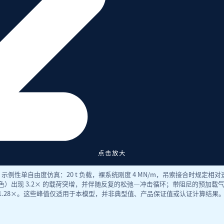
点击放大
例性单自由度仿真：20 t 负载，裸系统刚度 4 MN/m，吊索接合时规定相对速度
具（深蓝色）出现 3.2× 的载荷突增，并伴随反复的松弛—冲击循环；带阻尼的预加
1.28×。这些峰值仅适用于本模型，并非典型值、产品保证值或认证计算结果