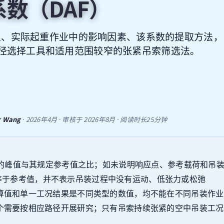
数（DAF）
际含义、实际起重作业中的影响因素、该系数的提取方法
径选择工具和适用范围较窄的张紧吊索筛选法。
r Wang
2026年4月
2026年8月
·
· 审核于
· 阅读时长25分钟
响应的峰值与其规定参考值之比；如未说明响应点、参考载荷和吊
表示峰值等于参考值，并不表示吊装过程中没有运动、低张力或松弛
算值和单一工况结果是不同类型的数值，均不能在不同吊装作业
个需要按相应路径开展研究；只有吊索持续张紧的空中吊装工况