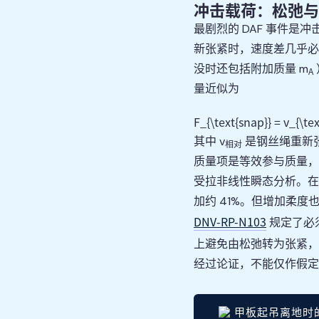
冲击载荷：松弛与
最剧烈的 DAF 事件
新张紧时，速度差几乎必
没时还包括附加质量 m
A
量近似为
F_{\text{snap}} = v_{\tex
其中 v
是钢丝绳重新
相对
质量项是等效参与质量，
受拉非线性瞬态分析。在
加约 41%。但增加柔
DNV-RP-N103
规定了必
上避免由松弛转为张紧
经过论证，不能仅作假定