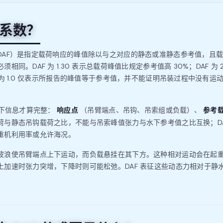
系数？
DAF）是指定载荷响应的峰值除以与之对应的静态或准静态参考值，且
相同。DAF 为 1.30 表示总载荷峰值比规定参考值高 30%；DAF 为 
 为 1.0 仅表示所报告的峰值等于参考值，并不能证明吊装过程中没有运
响应点
参考
以下信息才算完整：
（吊臂端点、吊钩、吊索组或负载）、
荷与静态吊钩载荷之比，不能与吊索峰值张力与水下参考值之比互换；DA
重机利用率或允许海况。
波浪使吊臂端点上下运动，而负载悬挂在其下方。这种相对运动会在起
上加速时张力突增，下降时则可能松弛。DAF 表征这些动态力相对于静