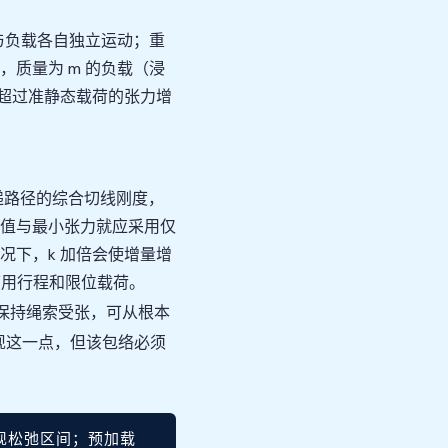
与负载各自独立运动；重
质量为 m 的负载（浸
、超过准静态载荷的张力增
m 下标 A 之和的平方根。
递路径的综合切线刚度，
值与最小张力就应采用仅
况下，k 加倍会使增量增
可用行程和限位载荷。
保持绳索受张，可从根本
现这一点，但该包络必须