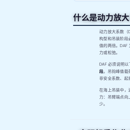
什么是动力放大
动力放大系数（
构型和吊装阶段必须
值的两倍。DAF
力或松弛。
DAF 必须说明
段
。吊钩峰值载
非安全系数、起
在海上吊装中，
力：吊臂端点向
少。