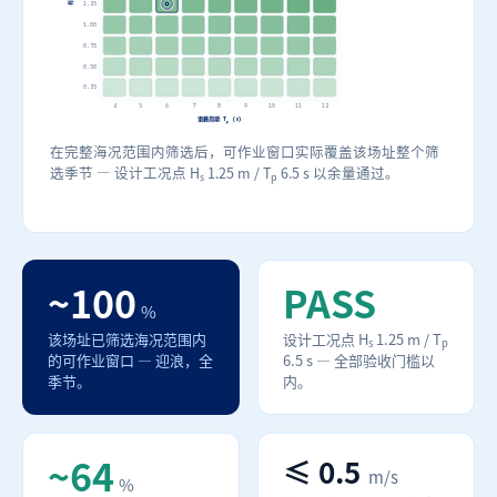
1.25
1.00
0.75
0.50
0.25
4
5
6
7
8
9
10
11
12
谱峰周期 T
(s)
p
在完整海况范围内筛选后，可作业窗口实际覆盖该场址整个筛
选季节 — 设计工况点 H
1.25 m / T
6.5 s 以余量通过。
s
p
~100
PASS
%
该场址已筛选海况范围内
设计工况点 H
1.25 m / T
s
p
的可作业窗口 — 迎浪，全
6.5 s — 全部验收门槛以
季节。
内。
~64
≤ 0.5
m/s
%