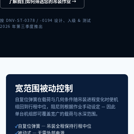
了解我们如何筛选您的吊装作业 →
按 DNV-ST-0378 / -0194 设计、入级 & 测试
2026 年第三季度推出
宽范围被动控制
自复位弹簧在载荷与几何条件随吊装进程变化时使机
组回到行程中位，阻尼则根据作业手动设定 — 因此
单台机组即可覆盖宽广的载荷与水深范围。
自复位弹簧 — 吊装全程保持行程中位
被动式 — 无需外部电源