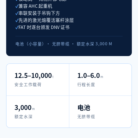
兼容 AHC 起重机
串联安装于吊钩下方
先进的激光熔覆活塞杆涂层
FAT 时逐台颁发 DNV 证书
电池（小容量）· 无脐带缆 · 额定水深 3,000 M
12.5–10,000
1.0–6.0
t
m
安全工作载荷
行程长度
3,000
电池
m
额定水深
无脐带缆