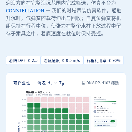
迎浪方向在完整海况范围内完成筛选，仿真平台为
CONSTELLATION
— 我们的时域吊装仿真软件。船舶
升沉时，气弹簧随载荷伸出与回收；自复位弹簧将机
组保持在行程中位，使张力在整个水柱下放过程中留
存于索具之中，着底速度在就位时保持受控。
着陆 DAF ≤ 2.5
着底速度 ≤ 0.5 m/s
行程利用率 ≤ 90%
可作业性 — 海况 H
× T
按 DNV-RP-N103 筛选
s
p
可作业性 — 海况 H
× T
s
p
可作业海况 · 按 DNV-RP-N103 筛选 · CONSTELLATION 建模
WORKABLE
与作业限值的接近程度
3.50
余量
接近限值
3.00
NO-GO
超出截止值(T
H
)
s
p
DESIGN POINT
2.50
H
1.25 m · T
6.5 s
s
p
2.00
截止值(T
) = 3.15 − 0.11·(T
−4)
p
p
H
1.25 / T
6.5
PASS
1.75
s
p
(m)
~100%
该场址可作业
s
H
1.50
有
效
波
高