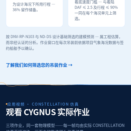
着底速度门槛 — 与着陆
为设计海况下所用行程 —
DAF ≤ 2.5 及行程 ≤ 90%
36% 留作储备。
一同在每个海况单元上筛
选。
按 DNV-RP-N103 与 ND-DS 设计基础筛选的建模预测 — 属工程估算，
而非经认证的分析。作业窗口在每次吊装前依据项目气象海况数据与签
约船舶予以确认。
了解我们如何筛选您的吊装作业 →
应用视频 · CONSTELLATION 仿真
观看 CYGNUS 实际作业
三项作业，同一套物理模型——每一帧均由实际 CONSTELLATION