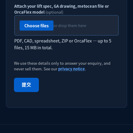
Attach your lift spec, GA drawing, metocean file or
OrcaFlex model
(optional)
Choose files
or drop them here
PDF, CAD, spreadsheet, ZIP or OrcaFlex — up to 5
files, 15 MB in total.
We use these details only to answer your enquiry, and
never sell them. See our
privacy notice
.
提交