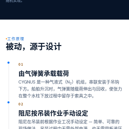
随机实现。
工作原理
被动，源于设计
01
由气弹簧承载载荷
CYGNUS 是一种气液式（N
）机组，串联安装于吊钩
2
下方。船舶升沉时，气弹簧随载荷伸出与回收，使张力
在整个水柱下放过程中留存于索具之中。
02
阻尼按吊装作业手动设定
阻尼在吊装前根据作业工况手动设定 — 简单、可靠的
现场做法，吊装过程中无需外部电源，也无需甲板液压